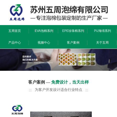
五周首页
EVA泡棉系列
EPE珍珠棉系列
PU海绵系列
产品中心
视频中心
客户案例
关于五周
防静电/阻燃系列
EPE珍珠棉系列
镂铣/雕刻系列
EVA泡棉系列
PU海绵系列
特殊工艺
公司简介
荣誉证书
工厂环境
新闻资讯
客户案例 —
免费设计，当天出样
为客户开发设计适合行业特点