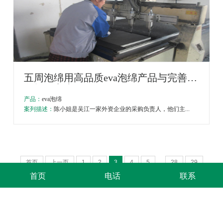
五周泡绵用高品质eva泡绵产品与完善服
务打动客户
产品：
eva泡绵
案列描述：
陈小姐是吴江一家外资企业的采购负责人，他们主...
...
首页
上一页
1
2
3
4
5
28
29
首页
电话
联系
30
下一页
最后一页