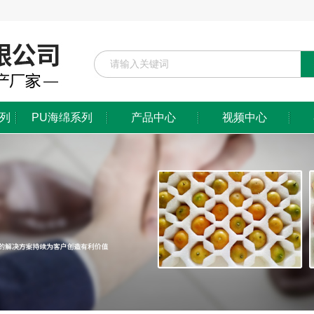
系列
PU海绵系列
产品中心
视频中心
防静电/阻燃系列
EPE珍珠棉系列
镂铣/雕刻系列
EVA泡棉系列
PU海绵系列
特殊工艺