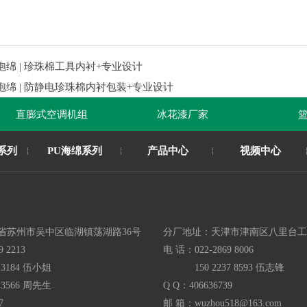
绵 | 珍珠棉工具内衬+专业设计
绵 | 防静电珍珠棉内衬包装+专业设计
直膨式空调机组
冰花漆厂家
篮
系列
PU海绵系列
产品中心
视频中心
省苏州市吴中区临湖镇荡湖路36号
分厂地址：
天津市津南区八里台工
9 2213
电 话：
022-2869 8006
3 3184 伍小姐
150 2237 8593 伍志锋
6 3566 周先生
Q Q：
406636739
7
邮 箱：
wuzhou518@163.com