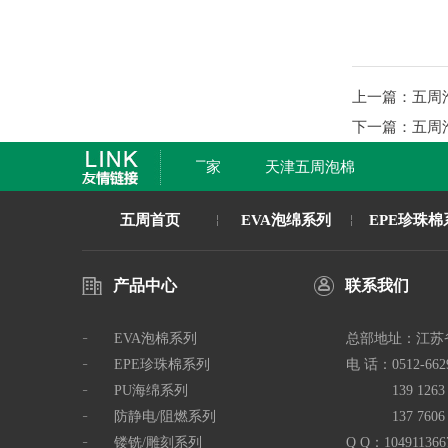
上一篇：五周泡
下一篇：五周泡
ATE自动分拣流水线厂家
天津五周泡棉
五周首页
EVA泡绵系列
EPE珍珠棉
产品中心
联系我们
EVA泡棉系列
总部地址：
江苏
EPE珍珠棉系列
电 话：
0512-662
PU海绵系列
139 126
防静电/阻燃系列
137 760
镂铣/雕刻系列
Q Q：
104911366