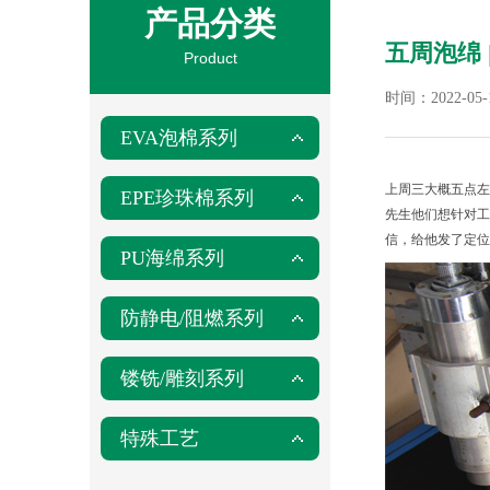
产品分类
五周泡绵 
Product
时间：2022-
EVA泡棉系列
上周三大概五点左
EPE珍珠棉系列
先生他们想针对工
信，给他发了定位
PU海绵系列
防静电/阻燃系列
镂铣/雕刻系列
特殊工艺