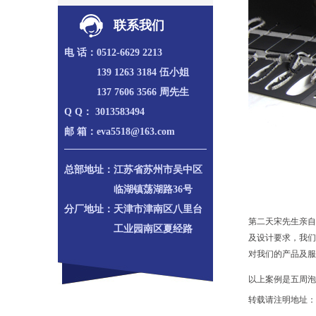
联系我们
电 话：
0512-6629 2213
139 1263 3184 伍小姐
137 7606 3566 周先生
Q Q：
3013583494
邮 箱：
eva5518@163.com
总部地址：
江苏省苏州市吴中区
临湖镇荡湖路36号
分厂地址：
天津市津南区八里台
第二天宋先生亲自
工业园南区夏经路
及设计要求，我们
对我们的产品及服
以上案例是五周泡绵
转载请注明地址