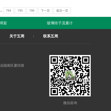
..
794
795
796
下一页
最后一页
架
玻璃转子流量计
春联印刷
关于五周
联系五周
业园南区夏经路
微信咨询