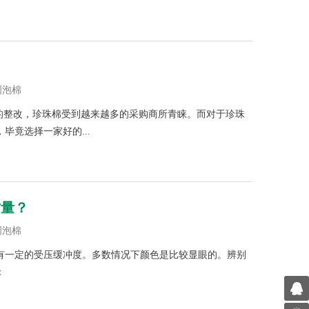
周泡棉
场的整改，珍珠棉受到越来越多的采购商所青睐。而对于珍珠
毕竟选择一家好的...
质量？
周泡棉
有一定的受压缓冲度。多数情况下颜色是比较显眼的。辨别
：