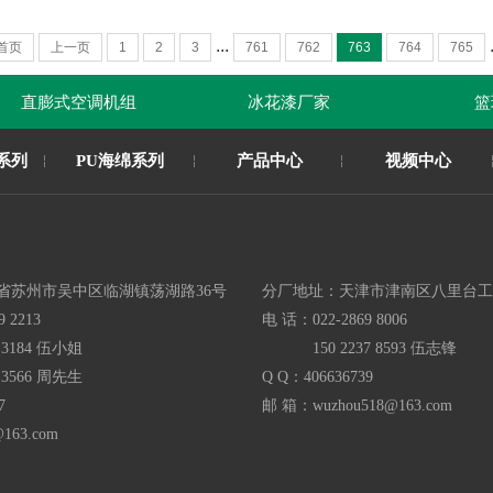
...
.
首页
上一页
1
2
3
761
762
763
764
765
直膨式空调机组
冰花漆厂家
篮球
系列
PU海绵系列
产品中心
视频中心
省苏州市吴中区临湖镇荡湖路36号
分厂地址：
天津市津南区八里台工
9 2213
电 话：
022-2869 8006
3 3184 伍小姐
150 2237 8593 伍志锋
6 3566 周先生
Q Q：
406636739
7
邮 箱：
wuzhou518@163.com
@163.com