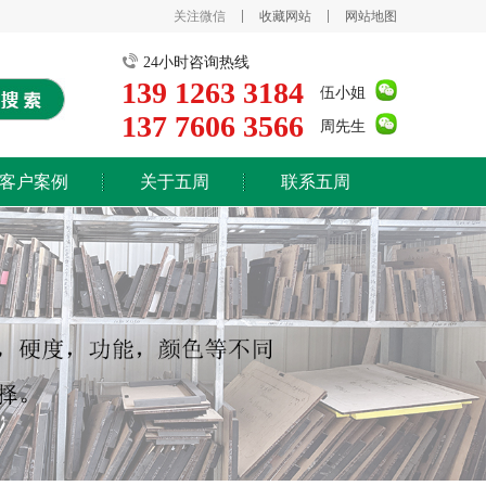
关注微信
收藏网站
网站地图
24小时咨询热线
139 1263 3184
伍小姐
137 7606 3566
周先生
客户案例
关于五周
联系五周
公司简介
荣誉证书
工厂环境
新闻资讯