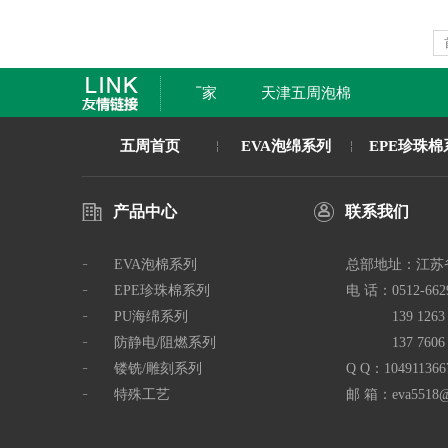
ATE自动分拣流水线厂家
天津五周泡棉
五周首页
EVA泡绵系列
EPE珍珠棉
产品中心
联系我们
EVA泡棉系列
总部地址：
江苏
EPE珍珠棉系列
电 话：
0512-662
PU海绵系列
139 126
防静电/阻燃系列
137 760
镂铣/雕刻系列
Q Q：
104911366
特殊工艺
邮 箱：
eva5518