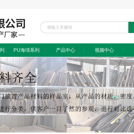
系列
PU海绵系列
产品中心
视频中心
防静电/阻燃系列
EPE珍珠棉系列
镂铣/雕刻系列
EVA泡棉系列
PU海绵系列
特殊工艺