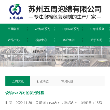
五周首页
EVA泡棉系列
EPE珍珠棉系列
PU海绵系列
产品中心
视频中心
客户案例
关于五周
防静电/阻燃系列
EPE珍珠棉系列
镂铣/雕刻系列
EVA泡棉系列
PU海绵系列
特殊工艺
公司简介
荣誉证书
工厂环境
新闻资讯
五周资讯
行业动态
常见问题
说说eva内衬的发泡过程
时间：2020-11-30 关键词：eva内衬，泡绵内衬 浏览量：1833