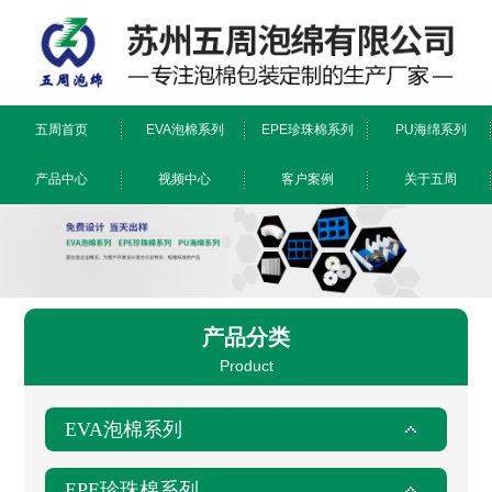
五周首页
EVA泡棉系列
EPE珍珠棉系列
PU海绵系列
产品中心
视频中心
客户案例
关于五周
防静电/阻燃系列
EPE珍珠棉系列
镂铣/雕刻系列
EVA泡棉系列
PU海绵系列
特殊工艺
公司简介
荣誉证书
工厂环境
新闻资讯
产品分类
Product
EVA泡棉系列
EPE珍珠棉系列