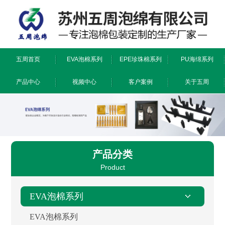
五周首页
EVA泡棉系列
EPE珍珠棉系列
PU海绵系列
产品中心
视频中心
客户案例
关于五周
防静电/阻燃系列
EPE珍珠棉系列
镂铣/雕刻系列
EVA泡棉系列
PU海绵系列
特殊工艺
公司简介
荣誉证书
工厂环境
新闻资讯
产品分类
Product
EVA泡棉系列
EVA泡棉系列